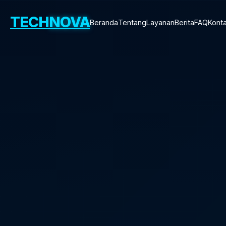
TECH
NOVA
Beranda
Tentang
Layanan
Berita
FAQ
Kont