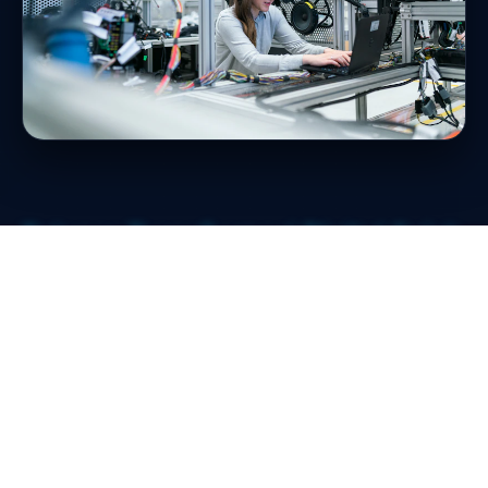
Pelopor Transformasi Digital Sejak
2014
Di TechNova, kami percaya bahwa teknologi bukan
sekadar alat, melainkan katalisator pertumbuhan
manusia. Dengan tim yang terdiri dari para ahli global
di bidang komputasi awan, pengembangan perangkat
lunak, dan analisis data, kami telah membantu lebih
dari 500 perusahaan di seluruh dunia untuk